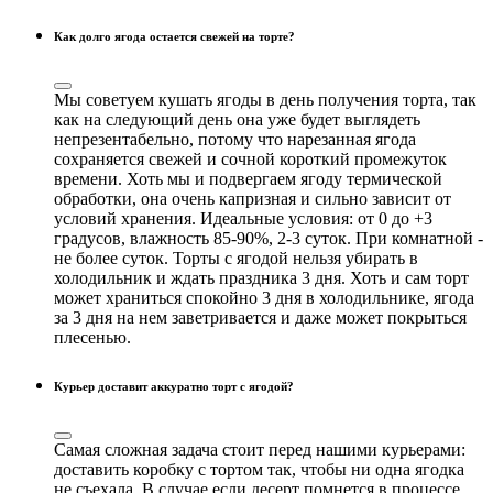
Как долго ягода остается свежей на торте?
Мы советуем кушать ягоды в день получения торта, так
как на следующий день она уже будет выглядеть
непрезентабельно, потому что нарезанная ягода
сохраняется свежей и сочной короткий промежуток
времени. Хоть мы и подвергаем ягоду термической
обработки, она очень капризная и сильно зависит от
условий хранения. Идеальные условия: от 0 до +3
градусов, влажность 85-90%, 2-3 суток. При комнатной -
не более суток. Торты с ягодой нельзя убирать в
холодильник и ждать праздника 3 дня. Хоть и сам торт
может храниться спокойно 3 дня в холодильнике, ягода
за 3 дня на нем заветривается и даже может покрыться
плесенью.
Курьер доставит аккуратно торт с ягодой?
Самая сложная задача стоит перед нашими курьерами:
доставить коробку с тортом так, чтобы ни одна ягодка
не съехала. В случае если десерт помнется в процессе