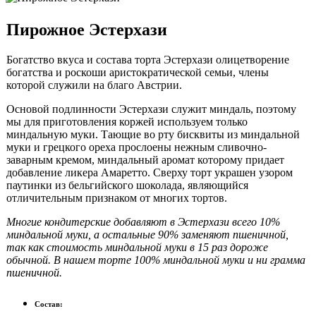
Пирожное Эстерхази
Богатство вкуса и состава торта Эстерхази олицетворение
богатства и роскоши аристократической семьи, члены
которой служили на благо Австрии.
Основой подлинности Эстерхази служит миндаль, поэтому
мы для приготовления коржей используем только
миндальную муки. Тающие во рту бисквиты из миндальной
муки и грецкого ореха прослоены нежным сливочно-
заварным кремом, миндальный аромат которому придает
добавление ликера Амаретто. Сверху торт украшен узором
паутинки из бельгийского шоколада, являющийся
отличительным признаком от многих тортов.
Многие кондитерские добавляют в Эстерхази всего 10%
миндальной муки, а остальные 90% заменяют пшеничной,
так как стоимость миндальной муки в 15 раз дороже
обычной. В нашем торте 100% миндальной муки и ни грамма
пшеничной.
Состав: