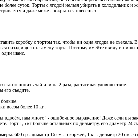
не более суток. Торты с ягодой нельзя убирать в холодильник и ж
ветривается и даже может покрыться плесенью.
авить коробку с тортом так, чтобы ни одна ягодка не съехала. В
ься назад и делать замену торта. Поэтому имейте ввиду и пишите
о один шанс.
аз сытно попить чай или на 2 раза, растягивая удовольствие.
вы его съедите.
 больше.
и весом более 10 кг .
ы вдвоём, нам много" - ошибочное выражение! Даже если вы зака
те. Торт 1,5 кг больше остальных по диаметру, его диаметр 24 
ры: 600 гр - диаметр 16 см - 5 коржей; 1 кг - диаметр 20 см - 6 ко