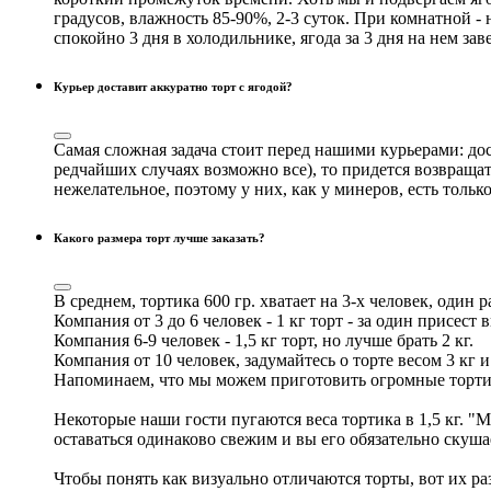
градусов, влажность 85-90%, 2-3 суток. При комнатной - 
спокойно 3 дня в холодильнике, ягода за 3 дня на нем за
Курьер доставит аккуратно торт с ягодой?
Самая сложная задача стоит перед нашими курьерами: дост
редчайших случаях возможно все), то придется возвращат
нежелательное, поэтому у них, как у минеров, есть тольк
Какого размера торт лучше заказать?
В среднем, тортика 600 гр. хватает на 3-х человек, один р
Компания от 3 до 6 человек - 1 кг торт - за один присест 
Компания 6-9 человек - 1,5 кг торт, но лучше брать 2 кг.
Компания от 10 человек, задумайтесь о торте весом 3 кг и
Напоминаем, что мы можем приготовить огромные тортик
Некоторые наши гости пугаются веса тортика в 1,5 кг. "М
оставаться одинаково свежим и вы его обязательно скушае
Чтобы понять как визуально отличаются торты, вот их разме