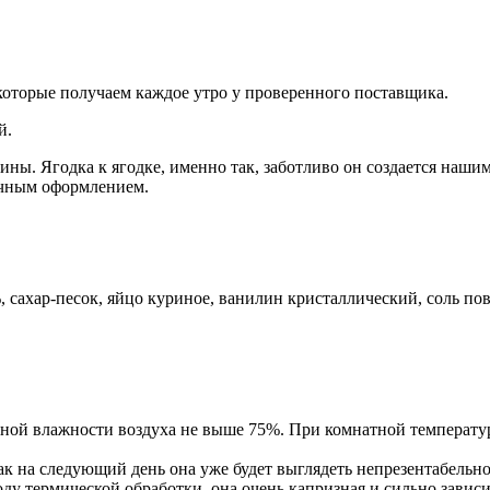
которые получаем каждое утро у проверенного поставщика.
й.
ины. Ягодка к ягодке, именно так, заботливо он создается наш
ычным оформлением.
, сахар-песок, яйцо куриное, ванилин кристаллический, соль пов
ьной влажности воздуха не выше 75%. При комнатной температур
ак на следующий день она уже будет выглядеть непрезентабельно
у термической обработки, она очень капризная и сильно зависит