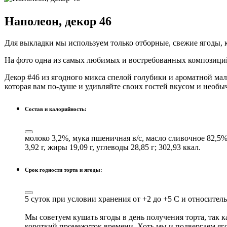
Наполеон, декор 46
Для выкладки мы используем только отборные, свежие ягоды, 
На фото одна из самых любимых и востребованных композици
Декор #46 из ягодного микса спелой голубики и ароматной мал
которая вам по-душе и удивляйте своих гостей вкусом и необ
Состав и калорийность:
молоко 3,2%, мука пшеничная в/с, масло сливочное 82,5%
3,92 г, жиры 19,09 г, углеводы 28,85 г; 302,93 ккал.
Срок годности торта и ягоды:
5 суток при условии хранения от +2 до +5 С и относител
Мы советуем кушать ягоды в день получения торта, так к
короткий промежуток времени. Хоть мы и подвергаем ягод